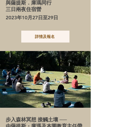
與薩提斯．庫瑪同行
三日兩夜住宿營
2023年10月27日至29日
詳情及報名
步入森林冥想 接觸土壤 ──
由薩提斯・庫瑪及本園教育主任帶